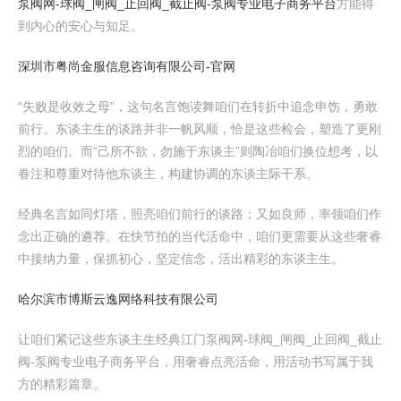
泵阀网-球阀_闸阀_止回阀_截止阀-泵阀专业电子商务平台
方能得
到内心的安心与知足。
深圳市粤尚金服信息咨询有限公司-官网
“失败是收效之母”，这句名言饱读舞咱们在转折中追念申饬，勇敢
前行。东谈主生的谈路并非一帆风顺，恰是这些检会，塑造了更刚
烈的咱们。而“己所不欲，勿施于东谈主”则陶冶咱们换位想考，以
眷注和尊重对待他东谈主，构建协调的东谈主际干系。
经典名言如同灯塔，照亮咱们前行的谈路；又如良师，率领咱们作
念出正确的遴荐。在快节拍的当代活命中，咱们更需要从这些奢睿
中接纳力量，保抓初心，坚定信念，活出精彩的东谈主生。
哈尔滨市博斯云逸网络科技有限公司
让咱们紧记这些东谈主生经典江门泵阀网-球阀_闸阀_止回阀_截止
阀-泵阀专业电子商务平台，用奢睿点亮活命，用活动书写属于我
方的精彩篇章。