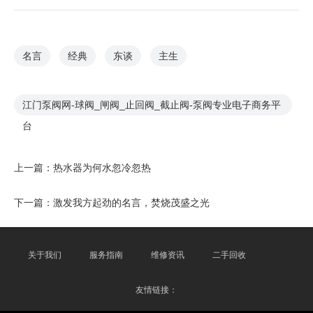
名言
经典
东谈
主生
江门泵阀网-球阀_闸阀_止回阀_截止阀-泵阀专业电子商务平
台
上一篇：
热水器为何水忽冷忽热
下一篇：
激发我方起劲的名言，焚烧茂盛之光
关于我们
服务指南
维修资讯
二手回收
友情链接：