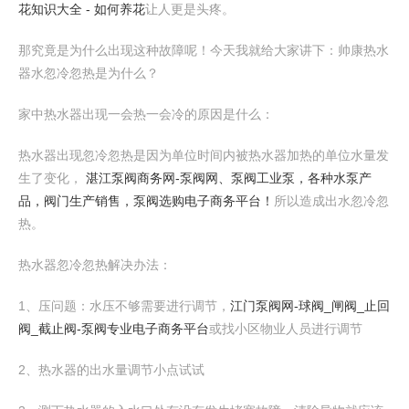
花知识大全 - 如何养花
让人更是头疼。
那究竟是为什么出现这种故障呢！今天我就给大家讲下：帅康热水
器水忽冷忽热是为什么？
家中热水器出现一会热一会冷的原因是什么：
热水器出现忽冷忽热是因为单位时间内被热水器加热的单位水量发
生了变化，
湛江泵阀商务网-泵阀网、泵阀工业泵，各种水泵产
品，阀门生产销售，泵阀选购电子商务平台！
所以造成出水忽冷忽
热。
热水器忽冷忽热解决办法：
1、压问题：水压不够需要进行调节，
江门泵阀网-球阀_闸阀_止回
阀_截止阀-泵阀专业电子商务平台
或找小区物业人员进行调节
2、热水器的出水量调节小点试试