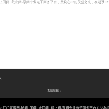
_止回阀_截止阀-泵阀专业电子商务平台，焚烧心中的茂盛之光，在起劲
收
友情链接：
by
江门泵阀网-球阀_闸阀_止回阀_截止阀-泵阀专业电子商务平台
RSS地