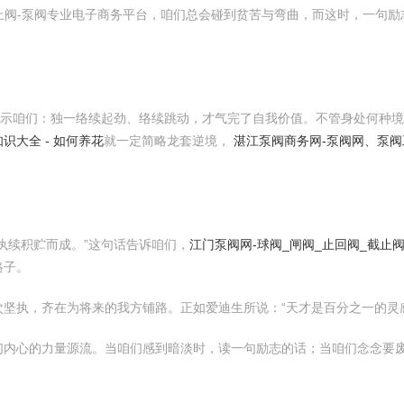
截止阀-泵阀专业电子商务平台，咱们总会碰到贫苦与弯曲，而这时，一句
指示咱们：独一络续起劲、络续跳动，才气完了自我价值。不管身处何种
花知识大全 - 如何养花
就一定简略龙套逆境，
湛江泵阀商务网-泵阀网、泵
执续积贮而成。”这句话告诉咱们，
江门泵阀网-球阀_闸阀_止回阀_截止
路子。
坚执，齐在为将来的我方铺路。正如爱迪生所说：“天才是百分之一的灵
们内心的力量源流。当咱们感到暗淡时，读一句励志的话；当咱们念念要