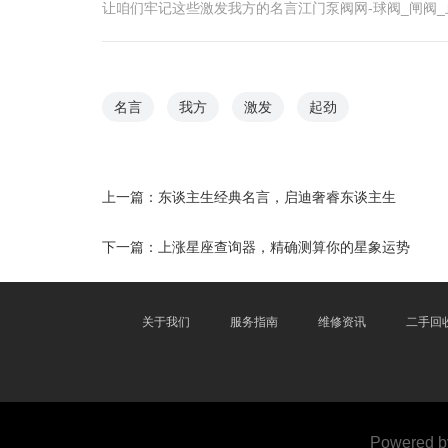
让咱们牢记这些激发我方的名言江门泵阀网-球阀_闸阀
名言
我方
激发
起劲
上一篇：
东谈主生经典名言，启迪奢睿东谈主生
下一篇：
上涨星座查询器，精确测算你的星象运势
关于我们
服务指南
维修资讯
二手回
Powered 