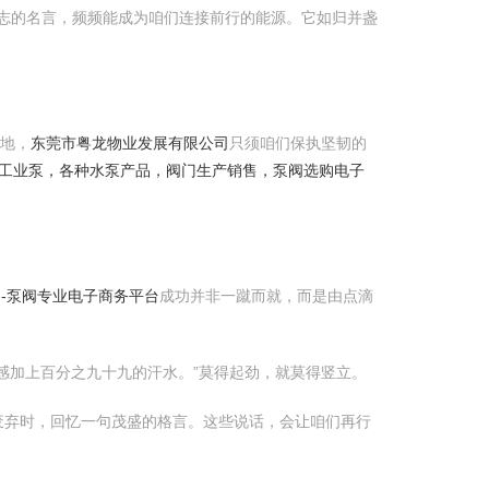
励志的名言，频频能成为咱们连接前行的能源。它如归并盏
境地，
东莞市粤龙物业发展有限公司
只须咱们保执坚韧的
阀工业泵，各种水泵产品，阀门生产销售，泵阀选购电子
阀-泵阀专业电子商务平台
成功并非一蹴而就，而是由点滴
感加上百分之九十九的汗水。”莫得起劲，就莫得竖立。
废弃时，回忆一句茂盛的格言。这些说话，会让咱们再行