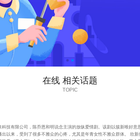
在线 相关话题
TOPIC
泉科技有限公司，陈乔恩和明说念主演的放纵爱情剧。该剧以簇新唯好意
出以来，受到了很多不雅众的心疼，尤其是年青女性不雅众群体。 欣新健康