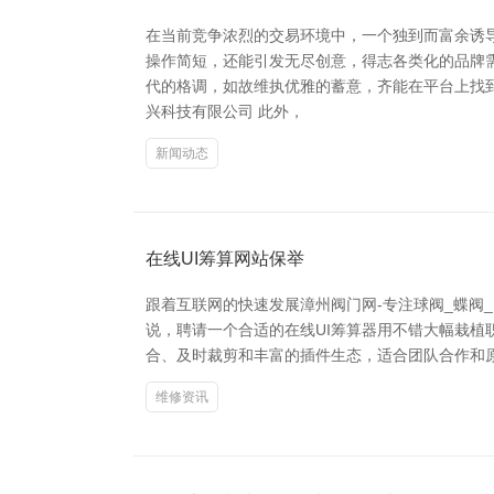
在当前竞争浓烈的交易环境中，一个独到而富余诱导
操作简短，还能引发无尽创意，得志各类化的品牌需
代的格调，如故维执优雅的蓄意，齐能在平台上找
兴科技有限公司 此外，
新闻动态
在线UI筹算网站保举
跟着互联网的快速发展漳州阀门网-专注球阀_蝶阀
说，聘请一个合适的在线UI筹算器用不错大幅栽植职
合、及时裁剪和丰富的插件生态，适合团队合作和原型筹算
维修资讯